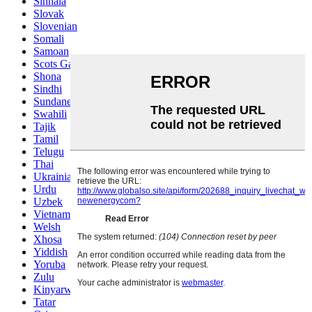
Sinhala
Slovak
Slovenian
Somali
Samoan
Scots Gaelic
Shona
Sindhi
Sundanese
Swahili
Tajik
Tamil
Telugu
Thai
Ukrainian
Urdu
Uzbek
Vietnamese
Welsh
Xhosa
Yiddish
Yoruba
Zulu
Kinyarwanda
Tatar