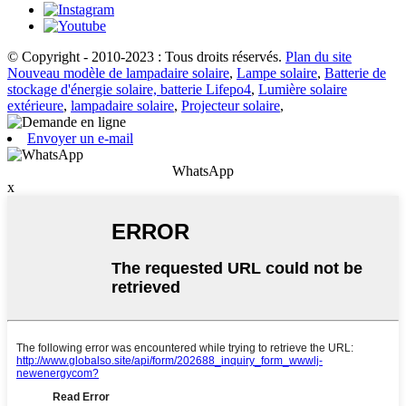
© Copyright - 2010-2023 : Tous droits réservés.
Plan du site
Nouveau modèle de lampadaire solaire
,
Lampe solaire
,
Batterie de
stockage d'énergie solaire, batterie Lifepo4
,
Lumière solaire
extérieure
,
lampadaire solaire
,
Projecteur solaire
,
Envoyer un e-mail
WhatsApp
x