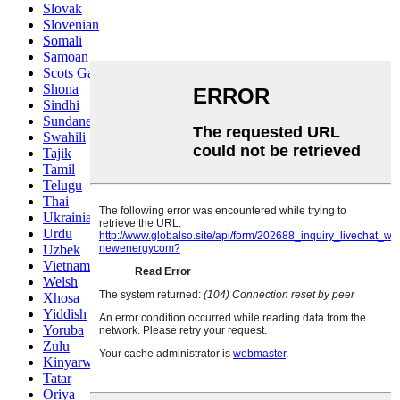
Slovak
Slovenian
Somali
Samoan
Scots Gaelic
Shona
Sindhi
Sundanese
Swahili
Tajik
Tamil
Telugu
Thai
Ukrainian
Urdu
Uzbek
Vietnamese
Welsh
Xhosa
Yiddish
Yoruba
Zulu
Kinyarwanda
Tatar
Oriya